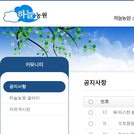
하늘농원 
커뮤니티
공지사항
공지사항
하늘농원 갤러리
번호
자유게시판
12
따스한 
11
오토캠핑