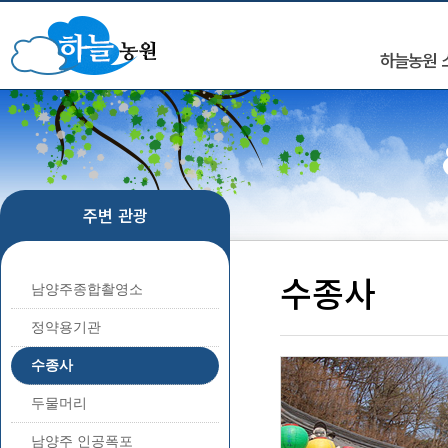
하늘농원 
주변 관광
수종사
남양주종합촬영소
정약용기관
수종사
두물머리
남양주 인공폭포